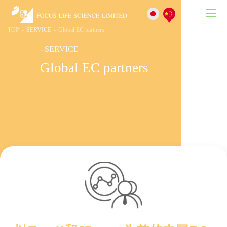
Japanese
Chinese
TOP
-
SERVICE
-
Global EC partners
- SERVICE
Global EC partners